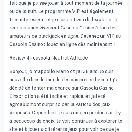
fait que je puisse jouer à tout moment de la journée
ou de la nuit. Le programme VIP est également
très intéressant et je suis en train de l’explorer. Je
recommande vivement Casoola Casino à tous les
amateurs de blackjack en ligne. Devenez un VIP au
Casoola Casino : Jouez en ligne dès maintenant !
Review 4 –
casoola
Neutral Attitude
Bonjour, je m’appelle Marie et j’ai 38 ans. Je suis
nouvelle dans le monde des casinos en ligne et j’ai
décidé de tenter ma chance sur Casoola Casino.
L’inscription a été facile et rapide, et j’ai été
agréablement surprise par la variété des jeux
proposés. Cependant, je suis un peu perdue car il y
a beaucoup de choix. Je vais continuer à explorer le
site et à jouer à différents jeux pour voir ce que je