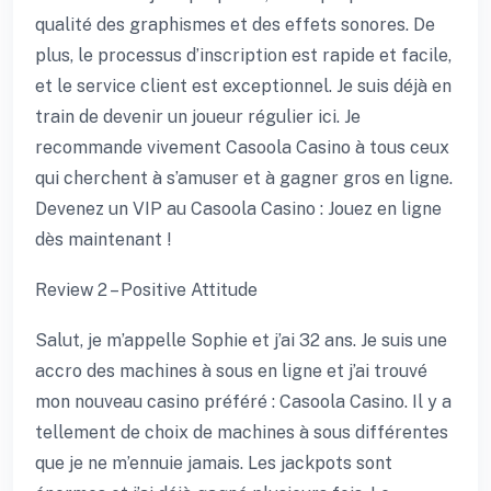
qualité des graphismes et des effets sonores. De
plus, le processus d’inscription est rapide et facile,
et le service client est exceptionnel. Je suis déjà en
train de devenir un joueur régulier ici. Je
recommande vivement Casoola Casino à tous ceux
qui cherchent à s’amuser et à gagner gros en ligne.
Devenez un VIP au Casoola Casino : Jouez en ligne
dès maintenant !
Review 2 – Positive Attitude
Salut, je m’appelle Sophie et j’ai 32 ans. Je suis une
accro des machines à sous en ligne et j’ai trouvé
mon nouveau casino préféré : Casoola Casino. Il y a
tellement de choix de machines à sous différentes
que je ne m’ennuie jamais. Les jackpots sont