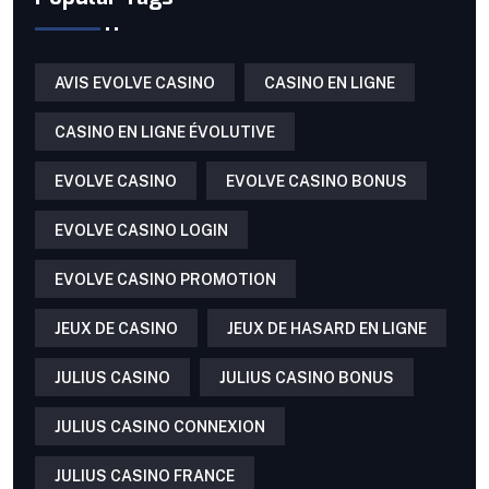
AVIS EVOLVE CASINO
CASINO EN LIGNE
CASINO EN LIGNE ÉVOLUTIVE
EVOLVE CASINO
EVOLVE CASINO BONUS
EVOLVE CASINO LOGIN
EVOLVE CASINO PROMOTION
JEUX DE CASINO
JEUX DE HASARD EN LIGNE
JULIUS CASINO
JULIUS CASINO BONUS
JULIUS CASINO CONNEXION
JULIUS CASINO FRANCE