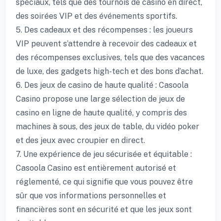
spéciaux, tels que des tournois de casino en direct,
des soirées VIP et des événements sportifs.
5. Des cadeaux et des récompenses : les joueurs
VIP peuvent s’attendre à recevoir des cadeaux et
des récompenses exclusives, tels que des vacances
de luxe, des gadgets high-tech et des bons d’achat.
6. Des jeux de casino de haute qualité : Casoola
Casino propose une large sélection de jeux de
casino en ligne de haute qualité, y compris des
machines à sous, des jeux de table, du vidéo poker
et des jeux avec croupier en direct.
7. Une expérience de jeu sécurisée et équitable :
Casoola Casino est entièrement autorisé et
réglementé, ce qui signifie que vous pouvez être
sûr que vos informations personnelles et
financières sont en sécurité et que les jeux sont