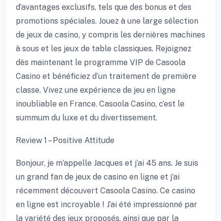
d’avantages exclusifs, tels que des bonus et des
promotions spéciales. Jouez à une large sélection
de jeux de casino, y compris les dernières machines
à sous et les jeux de table classiques. Rejoignez
dès maintenant le programme VIP de Casoola
Casino et bénéficiez d’un traitement de première
classe. Vivez une expérience de jeu en ligne
inoubliable en France. Casoola Casino, c’est le
summum du luxe et du divertissement.
Review 1 – Positive Attitude
p3 downloader
Bonjour, je m’appelle Jacques et j’ai 45 ans. Je suis
un grand fan de jeux de casino en ligne et j’ai
récemment découvert Casoola Casino. Ce casino
en ligne est incroyable ! J’ai été impressionné par
la variété des jeux proposés, ainsi que par la