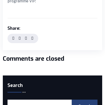
programme VIP.
Share:
Comments are closed
Search