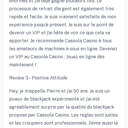
énormes et j’ai déjà gagné plusieurs fois. Le
processus de retrait d’argent est également très
rapide et facile. Je suis vraiment satisfaite de mon
 giriş
expérience jusqu’à présent. Je suis sur le point de
devenir un VIP et j’ai hâte de voir ce que cela va
apporter. Je recommande Casoola Casino à tous
les amateurs de machines à sous en ligne. Devenez
un VIP au Casoola Casino : Jouez en ligne dès
maintenant !
Review 3 – Positive Attitude
Hey, je m’appelle Pierre et j’ai 50 ans. Je suis un
joueur de blackjack expérimenté et j’ai été
agréablement surpris par la qualité du blackjack
proposé par Casoola Casino. Les règles sont justes
et les croupiers sont professionnels. J’aime aussi le