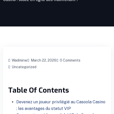
Wadminw
March 22, 2026
0 Comments
Uncategorized
Table Of Contents
Devenez un joueur privilégié au Casoola Casino
: les avantages du statut VIP