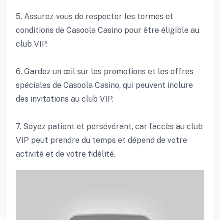
5. Assurez-vous de respecter les termes et
conditions de Casoola Casino pour être éligible au
club VIP.
6. Gardez un œil sur les promotions et les offres
spéciales de Casoola Casino, qui peuvent inclure
des invitations au club VIP.
7. Soyez patient et persévérant, car l’accès au club
VIP peut prendre du temps et dépend de votre
activité et de votre fidélité.