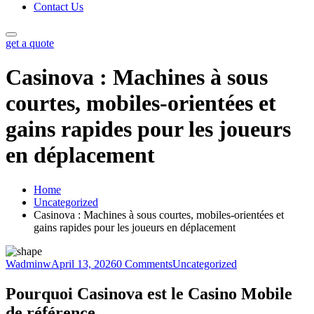
Contact Us
get a quote
Casinova : Machines à sous
courtes, mobiles‑orientées et
gains rapides pour les joueurs
en déplacement
Home
Uncategorized
Casinova : Machines à sous courtes, mobiles‑orientées et
gains rapides pour les joueurs en déplacement
Wadminw
April 13, 2026
0 Comments
Uncategorized
Pourquoi Casinova est le Casino Mobile
de référence