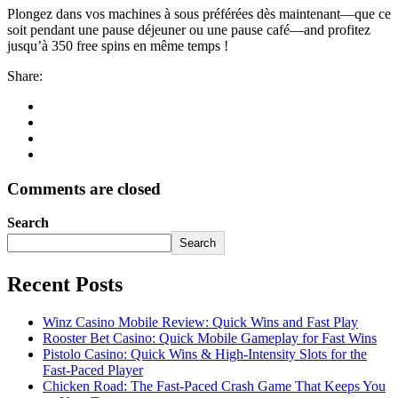
Plongez dans vos machines à sous préférées dès maintenant—que ce
soit pendant une pause déjeuner ou une pause café—and profitez
jusqu’à 350 free spins en même temps !
Share:
Comments are closed
Search
Search
Recent Posts
Winz Casino Mobile Review: Quick Wins and Fast Play
Rooster Bet Casino: Quick Mobile Gameplay for Fast Wins
Pistolo Casino: Quick Wins & High‑Intensity Slots for the
Fast‑Paced Player
Chicken Road: The Fast‑Paced Crash Game That Keeps You