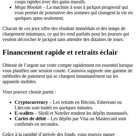
coups rapides avec des gains massifs.
Mega Moolah
– La machine à sous à jackpot progressif qui
vous permet de poursuivre des sommes qui changent la vie en
quelques spins seulement.
Chacun de ces jeux offre des résultats immédiats et des temps de
chargement minimaux, ce qui les rend parfaits pour les joueurs qui
veulent décrocher le jackpot sans attendre des dizaines de tours.
Financement rapide et retraits éclair
Obtenir de l’argent sur votre compte rapidement est essentiel lorsque
vous planifiez une session courte. Casinova supporte une gamme de
méthodes de paiement qui se chargent instantanément sur les
appareils mobiles.
Vous pouvez choisir parmi :
Cryptocurrency
– Les retraits en Bitcoin, Ethereum ou
Litecoin sont traités en quelques minutes.
E‑wallets
– Skrill et Neteller rendent les dépôts instantanés.
Cartes de débit
– Les dépôts par Visa ou Mastercard sont
confirmés en secondes.
Grâce à la rapidité d’arrivée des fonds, vous pouvez passer