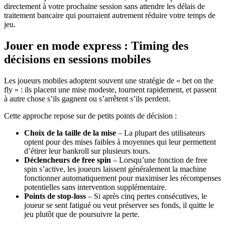
directement à votre prochaine session sans attendre les délais de
traitement bancaire qui pourraient autrement réduire votre temps de
jeu.
Jouer en mode express : Timing des
décisions en sessions mobiles
Les joueurs mobiles adoptent souvent une stratégie de « bet on the
fly » : ils placent une mise modeste, tournent rapidement, et passent
à autre chose s’ils gagnent ou s’arrêtent s’ils perdent.
Cette approche repose sur de petits points de décision :
Choix de la taille de la mise
– La plupart des utilisateurs
optent pour des mises faibles à moyennes qui leur permettent
d’étirer leur bankroll sur plusieurs tours.
Déclencheurs de free spin
– Lorsqu’une fonction de free
spin s’active, les joueurs laissent généralement la machine
fonctionner automatiquement pour maximiser les récompenses
potentielles sans intervention supplémentaire.
Points de stop‑loss
– Si après cinq pertes consécutives, le
joueur se sent fatigué ou veut préserver ses fonds, il quitte le
jeu plutôt que de poursuivre la perte.