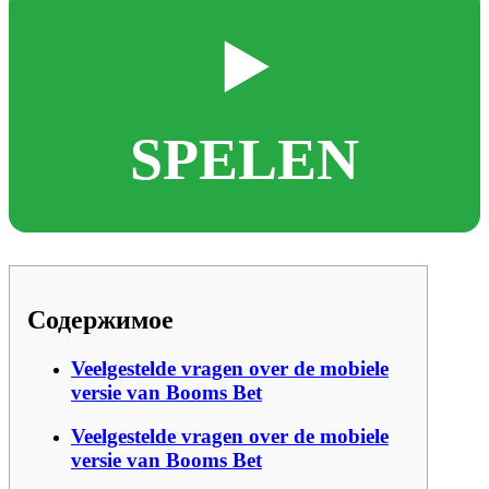
▶️
SPELEN
Содержимое
Veelgestelde vragen over de mobiele
versie van Booms Bet
Veelgestelde vragen over de mobiele
versie van Booms Bet