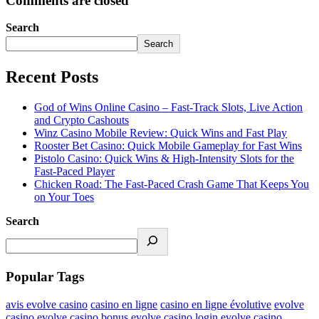
Comments are closed
Search
Search
Recent Posts
God of Wins Online Casino – Fast‑Track Slots, Live Action
and Crypto Cashouts
Winz Casino Mobile Review: Quick Wins and Fast Play
Rooster Bet Casino: Quick Mobile Gameplay for Fast Wins
Pistolo Casino: Quick Wins & High‑Intensity Slots for the
Fast‑Paced Player
Chicken Road: The Fast‑Paced Crash Game That Keeps You
on Your Toes
Search
l giriş
Popular Tags
avis evolve casino
casino en ligne
casino en ligne évolutive
evolve
casino
evolve casino bonus
evolve casino login
evolve casino