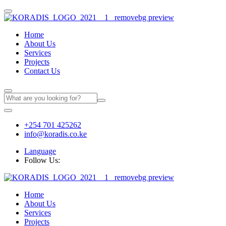
Home
About Us
Services
Projects
eri
Contact Us
+254 701 425262
info@koradis.co.ke
Language
Follow Us:
Home
About Us
Services
Projects