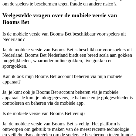
om de spelers te beschermen tegen fraude en andere risico’s.
l
Veelgestelde vragen over de mobiele versie van
Booms Bet
Is de mobiele versie van Booms Bet beschikbaar voor spelers uit
Nederland?
Ja, de mobiele versie van Booms Bet is beschikbaar voor spelers uit
Nederland. Booms Bet Nederland biedt een breed scala aan gokken
mogelijkheden, waaronder online gokken, live gokken en
sportgokken.
Kan ik ook mijn Booms Bet-account beheren via mijn mobiele
apparaat?
Ja, je kunt ook je Booms Bet-account beheren via je mobiele
apparaat. Je kunt je inloggegevens, je balance en je gokgeschiedenis
controleren en beheren via de mobiele app.
Is de mobiele versie van Booms Bet veilig?
Ja, de mobiele versie van Booms Bet is veilig. Het platform is
ontworpen om gebruik te maken van de meest recente technologie
en veiligheidsmaatregelen om de spelers te beschermen tegen fraude