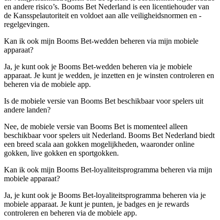
en andere risico’s. Booms Bet Nederland is een licentiehouder van
de Kansspelautoriteit en voldoet aan alle veiligheidsnormen en -
regelgevingen.
Kan ik ook mijn Booms Bet-wedden beheren via mijn mobiele
apparaat?
Ja, je kunt ook je Booms Bet-wedden beheren via je mobiele
apparaat. Je kunt je wedden, je inzetten en je winsten controleren en
beheren via de mobiele app.
Is de mobiele versie van Booms Bet beschikbaar voor spelers uit
andere landen?
Nee, de mobiele versie van Booms Bet is momenteel alleen
beschikbaar voor spelers uit Nederland. Booms Bet Nederland biedt
een breed scala aan gokken mogelijkheden, waaronder online
gokken, live gokken en sportgokken.
Kan ik ook mijn Booms Bet-loyaliteitsprogramma beheren via mijn
mobiele apparaat?
Ja, je kunt ook je Booms Bet-loyaliteitsprogramma beheren via je
mobiele apparaat. Je kunt je punten, je badges en je rewards
controleren en beheren via de mobiele app.