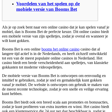
Voordelen van het spelen op de
mobiele versie van Booms Bet
Als je op zoek bent naar een online casino dat je kan spelen vanaf je
mobiel, dan is Booms Bet de perfecte keuze. Dit online casino biedt
een mobiele versie van zijn spelletjes, zodat je overal en wanneer je
wilt kunt gokken.
Booms Bet is een online
booms bet online casino
casino dat al
langere tijd actief is in de Nederlands, en heeft zichzelf ontwikkeld
tot een van de meest populaire online casinos in Nederland. Het
casino biedt een brede verscheidenheid aan spelletjes, van klassieke
gokkasten tot moderne videospelletjes.
De mobiele versie van Booms Bet is ontworpen om eenvoudig en
intuïtief te gebruiken, zodat je snel en gemakkelijk kunt gokken
vanaf je mobiel. De website is ontworpen om gebruik te maken van
de meest recente technologie, zodat je een snelle en veilige ervaring
kunt hebben.
Booms Bet biedt ook een breed scala aan promoties en bonusacties,
zodat je kunt profiteren van extra inzetten en winst. Het casino biedt
ook een klantenservice die 24 uur per dag beschikbaar is, zodat je