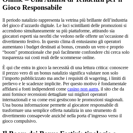
Gioco Responsabile
Il periodo natalizio rappresenta la vetrina più brillante dell’industria
del gioco d’azzardo digitale. Le luci scintillanti delle promozioni si
accendono simultaneamente su più piattaforme, attirando sia
giocatori esperti sia neofiti che vedono nelle offerte un’occasione di
divertimento festivo. In questo clima di entusiasmo gli operatori
aumentano i budget destinati ai bonus, creando un vero e proprio
“boom” promozionale che può facilmente confondere chi cerca solo
trasparenza sui costi reali delle scommesse online.
È qui che entra in gioco la necessità di una lettura critica: conoscere
il prezzo vero di un bonus natalizio significa valutare non solo
l’importo pubblicizzato ma anche i requisiti di wagering, i limiti di
prelievo e le scadenze implicite. Per questo motivo è fondamentale
affidarsi a fonti indipendenti come
casino non aams
, il sito che da
anni fornisce recensioni dettagliate sui migliori operatori
internazionali e su come essi gestiscono le promozioni stagionali.
Una buona informazione permette al giocatore responsabile di
trasformare una semplice offerta natalizia in uno strumento di
divertimento consapevole anziché nella porta d’ingresso verso il
gioco compulsivo.