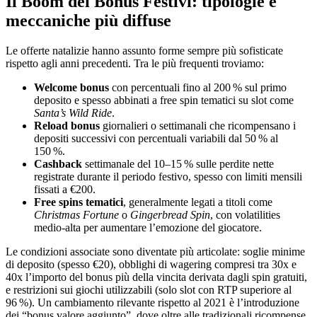
Il Boom dei Bonus Festivi: tipologie e
meccaniche più diffuse
Le offerte natalizie hanno assunto forme sempre più sofisticate
rispetto agli anni precedenti. Tra le più frequenti troviamo:
Welcome bonus
con percentuali fino al 200 % sul primo
deposito e spesso abbinati a free spin tematici su slot come
Santa’s Wild Ride
.
Reload bonus
giornalieri o settimanali che ricompensano i
depositi successivi con percentuali variabili dal 50 % al
150 %.
Cashback
settimanale del 10–15 % sulle perdite nette
registrate durante il periodo festivo, spesso con limiti mensili
fissati a €200.
Free spins tematici
, generalmente legati a titoli come
Christmas Fortune
o
Gingerbread Spin
, con volatilities
medio‑alta per aumentare l’emozione del giocatore.
Le condizioni associate sono diventate più articolate: soglie minime
di deposito (spesso €20), obblighi di wagering compresi tra 30x e
40x l’importo del bonus più della vincita derivata dagli spin gratuiti,
e restrizioni sui giochi utilizzabili (solo slot con RTP superiore al
96 %). Un cambiamento rilevante rispetto al 2021 è l’introduzione
dei “bonus valore aggiunto”, dove oltre alle tradizionali ricompense