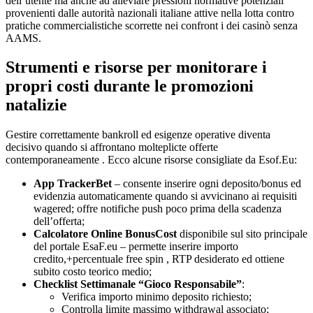
dell’utente ma anche ad alleviare pressioni normative potenziali
provenienti dalle autorità nazionali italiane attive nella lotta contro
pratiche commercialistiche scorrette nei confront­ i dei casinò senza
AAMS.
Strumenti e risorse per monitorare i
propri costi durante le promozioni
natalizie
Gestire correttamente bankroll ed esigenze operative diventa
decisivo quando si affrontano molteplic⁠️​te offerte
contemporaneamente . Ecco alcune risorse consigliate da Esof.Eu:
App TrackerBet
– consente inserire ogni deposito/bonus ed
evidenzia automaticamente quando si avvicinano ai requisiti
wagered; offre notifiche push poco prima della scadenza
dell’offerta;
Calcolatore Online BonusCost
disponibile sul sito principalе
de​l portale EsaF.eu – permette inserire importo
credito,+percentuale free spin , RTP desiderato ed ottiene
subito costo teorico medio;
Checklist Settimanale “Gioco Responsabile”
:
Verifica importo minimo deposito richiesto;
Controlla limite massimo withdrawal associato;