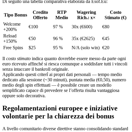
Di seguito una tabella comparativa elaborata da Esof.Eu:
Credito
RTP
Wagering
Costo
Tipo Bonus
Offerto
Medio
Rich.: x×
Stimato (€)
Welcome
€100
97 %
30x (€600)
€80
+200%
Reload
€50
96 %
35x (€2625)
€45
+150%
Free Spins
$25
95 %
N/A (solo win)
€20
Il
costo stimato
indica quanto dovrebbe essere messo da parte ogni
euro ricevuto affinché si riesca comunque a soddisfare tutti i vincoli
senza intaccare il bankroll originale.
Applicando questi criterî ai propri dati personali — tempo medio
dedicato alla sessione (~30 minuti), puntata media (€0,50), numero
medio de­gli spin effettuati — è possibile creare un modello
semplificato capace di prevedere se l’offerta risulta vantaggiosa
oppure solo decorativa.
Regolamentazioni europee e iniziative
volontarie per la chiarezza dei bonus
A livello comunitario diverse direttive stanno consolidando standard