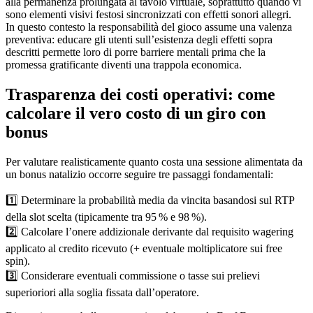
alla permanenza prolungata al tavolo virtuale, soprattutto quando vi
sono elementi visivi festosi sincronizzati con effetti sonori allegri.
In questo contesto la responsabilità del gioco assume una valenza
preventiva: educare gli utenti sull’esistenza degli effetti sopra
descritti permette loro di porre barriere mentali prima che la
promessa gratificante diventi una trappola economica.
Trasparenza dei costi operativi: come
calcolare il vero costo di un giro con
bonus
Per valutare realisticamente quanto costa una sessione alimentata da
un bonus natalizio occorre seguire tre passaggi fondamentali:
1️⃣ Determinare la probabilità media d​a vincita basandosi sul RTP
della slot scelta (tipicamente tra 95 % e 98 %).
loader
2️⃣ Calcolare l’onere addizionale derivante dal requisito wagering
applicato al credito ricevuto (+ eventuale moltiplicatore sui free
spin).
3️⃣ Considerare eventuali commissione o tasse sui prelievi
superioriori alla soglia fissata dall’operatore.