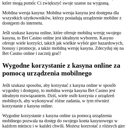
które mogą pomóc Ci zwiększyć swoje szanse na wygraną.
Mobilna wersja kasyna: Mobilna wersja kasyna jest dostępna dla
wszystkich użytkowników, którzy posiadają urządzenie mobilne z
dostępem do internetu.
Jeśli szukasz kasyna online, które oferuje mobilną wersję swojego
kasyna, to Bet Casino online jest idealnym wyborem. Kasyno
oferuje wiele korzyści, takich jak wielkie wybór gier hazardowych,
bonusy i promocje, a także mobilną wersję kasyna. Zdecyduj się na
Bet Casino online i zacznij grać!
Wygodne korzystanie z kasyna online za
pomocą urządzenia mobilnego
Jeśli szukasz sposobu, aby korzystać z kasyna online w sposób
wygodny i dostępny, to mobilna wersja kasyna Bet Casino jest
idealnym rozwiązaniem. Dziś, wiele osób korzysta z urządzeń
mobilnych, aby wykonywać różne zadania, w tym również
korzystanie z kasyna online.
Wygodne korzystanie z kasyna online za pomocą urządzenia
mobilnego pozwala na dostęp do swojego konta kasynowego w
każdym miejscu i w każdej chwili. Możesz korzystać z różnych gier