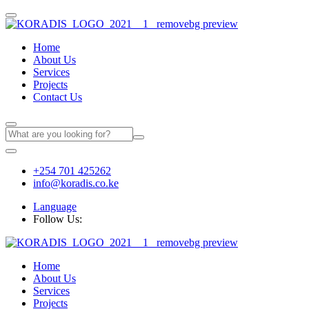
Home
About Us
Services
Projects
Contact Us
+254 701 425262
info@koradis.co.ke
Language
Follow Us:
Home
About Us
Services
Projects