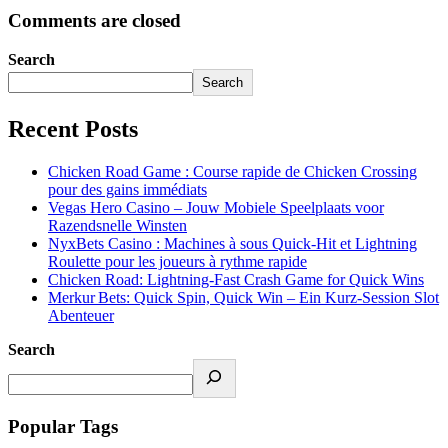
Comments are closed
Search
Search
Recent Posts
Chicken Road Game : Course rapide de Chicken Crossing
pour des gains immédiats
Vegas Hero Casino – Jouw Mobiele Speelplaats voor
Razendsnelle Winsten
NyxBets Casino : Machines à sous Quick‑Hit et Lightning
Roulette pour les joueurs à rythme rapide
Chicken Road: Lightning‑Fast Crash Game for Quick Wins
Merkur Bets: Quick Spin, Quick Win – Ein Kurz‑Session Slot
Abenteuer
Search
Popular Tags