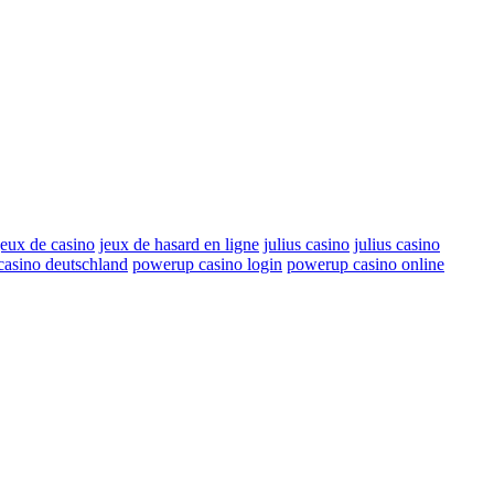
jeux de casino
jeux de hasard en ligne
julius casino
julius casino
asino deutschland
powerup casino login
powerup casino online