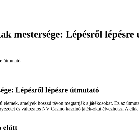
k mestersége: Lépésről lépésre
e útmutató
ge: Lépésről lépésre útmutató
ú elemek, amelyek hosszú távon megtartják a játékosokat. Ez az útmut
rnyezetet és változatos NV Casino kaszinó játék-okat élvezhetsz. A ci
 előtt