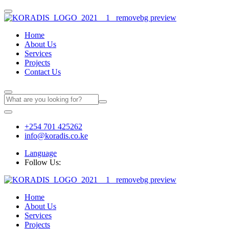
Home
About Us
Services
Projects
Contact Us
+254 701 425262
info@koradis.co.ke
Language
Follow Us:
Home
About Us
Services
Projects