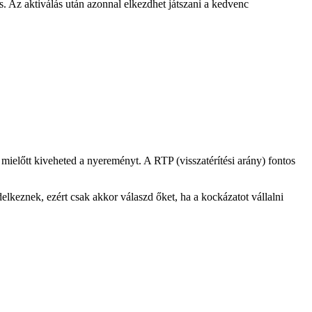
. Az aktiválás után azonnal elkezdhet játszani a kedvenc
ielőtt kiveheted a nyereményt. A RTP (visszatérítési arány) fontos
keznek, ezért csak akkor válaszd őket, ha a kockázatot vállalni