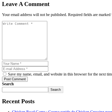
Leave A Comment
Your email address will not be published. Required fields are marked 
Save my name, email, and website in this browser for the next ti
Post Comment
Search
Search
Recent Posts
Chicken Road Game : Course rapide de Chicken Crossing pour