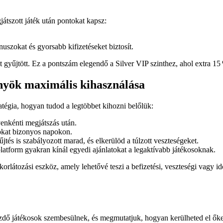
tszott játék után pontokat kapsz:
uszokat és gyorsabb kifizetéseket biztosít.
t gyűjtött. Ez a pontszám elegendő a Silver VIP szinthez, ahol extra 15 
nyök maximális kihasználása
égia, hogyan tudod a legtöbbet kihozni belőlük:
enkénti megjátszás után.
okat bizonyos napokon.
űjtés is szabályozott marad, és elkerülöd a túlzott veszteségeket.
platform gyakran kínál egyedi ajánlatokat a legaktívabb játékosoknak.
orlátozási eszköz, amely lehetővé teszi a befizetési, veszteségi vagy idő
zdő játékosok szembesülnek, és megmutatjuk, hogyan kerülheted el őke