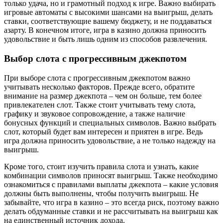
только удача, но и грамотный подход к игре. Важно выбирать
игровые автоматы с высокими шансами на выигрыш, делать
ставки, соответствующие вашему бюджету, и не поддаваться
азарту. В конечном итоге, игра в казино должна приносить
удовольствие и быть лишь одним из способов развлечения.
Выбор слота с прогрессивным джекпотом
При выборе слота с прогрессивным джекпотом важно
учитывать несколько факторов. Прежде всего, обратите
внимание на размер джекпота – чем он больше, тем более
привлекателен слот. Также стоит учитывать тему слота,
графику и звуковое сопровождение, а также наличие
бонусных функций и специальных символов. Важно выбрать
слот, который будет вам интересен и приятен в игре. Ведь
игра должна приносить удовольствие, а не только надежду на
выигрыш.
Кроме того, стоит изучить правила слота и узнать, какие
комбинации символов приносят выигрыш. Также необходимо
ознакомиться с правилами выплаты джекпота – какие условия
должны быть выполнены, чтобы получить выигрыш. Не
забывайте, что игра в казино – это всегда риск, поэтому важно
делать обдуманные ставки и не рассчитывать на выигрыш как
на единственный источник дохода.