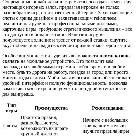
Современные онлайн-казино стремятся воссоздать атмосферу
настоящих игорных залов, предлагая игрокам не только
разнообразие игр, но и качественный сервис. Захватывающие
слоты с ярким дизайном и захватывающим геймплеем,
реалистичная рулетка с профессиональными дилерами,
карточные игры, требующие стратегического мышления – все
это доступно в онлайн-казино. Включив игру, вы
почувствуете волнение и трепет от каждой ставки, ощутите
вкус победы и насладитесь неповторимой атмосферой азарта.
Особое внимание стоит уделить возможности
олимп казино
скачать
на мобильное устройство. Это позволит вам
наслаждаться любимыми играми в любое время и в любом
месте, будь то дорога на работу, поездка за город или просто
минута отдыха дома. Мобильная версия казино обеспечивает
удобный интерфейс и полную функциональность, позволяя
вам оставаться в игре и не упускать ни одной возможности
для выигрыша.
Тип
Преимущества
Рекомендации
игры
Простота правил,
Начните с небольших
разнообразие тем,
Слоты
ставок, внимательно
возможность выиграть
изучите правила игры
крупный джекпот