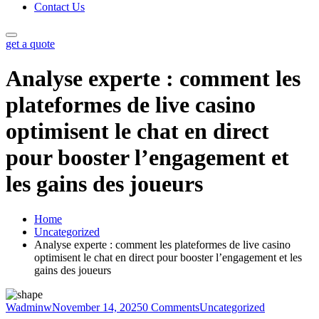
Contact Us
get a quote
Analyse experte : comment les
plateformes de live casino
optimisent le chat en direct
pour booster l’engagement et
les gains des joueurs
Home
Uncategorized
Analyse experte : comment les plateformes de live casino
optimisent le chat en direct pour booster l’engagement et les
gains des joueurs
Wadminw
November 14, 2025
0 Comments
Uncategorized