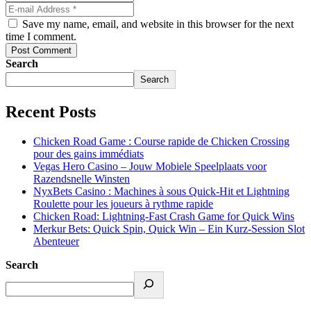
Save my name, email, and website in this browser for the next
time I comment.
Post Comment
Search
Search
Recent Posts
Chicken Road Game : Course rapide de Chicken Crossing
pour des gains immédiats
Vegas Hero Casino – Jouw Mobiele Speelplaats voor
Razendsnelle Winsten
NyxBets Casino : Machines à sous Quick‑Hit et Lightning
Roulette pour les joueurs à rythme rapide
Chicken Road: Lightning‑Fast Crash Game for Quick Wins
Merkur Bets: Quick Spin, Quick Win – Ein Kurz‑Session Slot
Abenteuer
Search