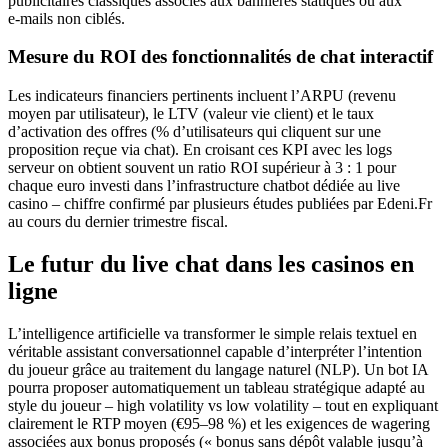
publicitaires classiques associés aux bannières statiques ou aux
e‑mails non ciblés.
Mesure du ROI des fonctionnalités de chat interactif
Les indicateurs financiers pertinents incluent l’ARPU (revenu
moyen par utilisateur), le LTV (valeur vie client) et le taux
d’activation des offres (% d’utilisateurs qui cliquent sur une
proposition reçue via chat). En croisant ces KPI avec les logs
serveur on obtient souvent un ratio ROI supérieur à 3 : 1 pour
chaque euro investi dans l’infrastructure chatbot dédiée au live
casino – chiffre confirmé par plusieurs études publiées par Edeni.Fr
au cours du dernier trimestre fiscal.
Le futur du live chat dans les casinos en
ligne
L’intelligence artificielle va transformer le simple relais textuel en
véritable assistant conversationnel capable d’interpréter l’intention
du joueur grâce au traitement du langage naturel (NLP). Un bot IA
pourra proposer automatiquement un tableau stratégique adapté au
style du joueur – high volatility vs low volatility – tout en expliquant
clairement le RTP moyen (€95–98 %) et les exigences de wagering
associées aux bonus proposés (« bonus sans dépôt valable jusqu’à