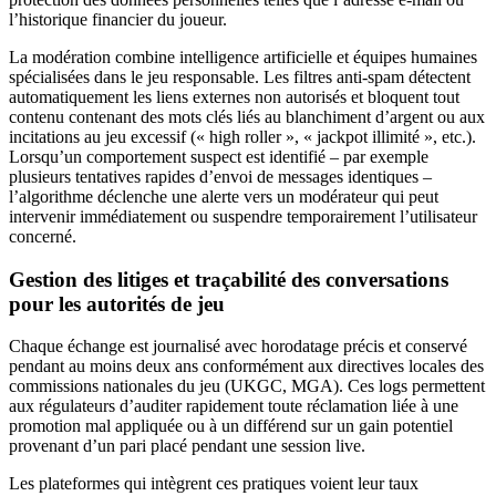
l’historique financier du joueur.
La modération combine intelligence artificielle et équipes humaines
spécialisées dans le jeu responsable. Les filtres anti‑spam détectent
automatiquement les liens externes non autorisés et bloquent tout
contenu contenant des mots clés liés au blanchiment d’argent ou aux
incitations au jeu excessif (« high roller », « jackpot illimité », etc.).
Lorsqu’un comportement suspect est identifié – par exemple
plusieurs tentatives rapides d’envoi de messages identiques –
l’algorithme déclenche une alerte vers un modérateur qui peut
intervenir immédiatement ou suspendre temporairement l’utilisateur
concerné.
Gestion des litiges et traçabilité des conversations
pour les autorités de jeu
Chaque échange est journalisé avec horodatage précis et conservé
oader
pendant au moins deux ans conformément aux directives locales des
commissions nationales du jeu (UKGC, MGA). Ces logs permettent
aux régulateurs d’auditer rapidement toute réclamation liée à une
promotion mal appliquée ou à un différend sur un gain potentiel
provenant d’un pari placé pendant une session live.
Les plateformes qui intègrent ces pratiques voient leur taux