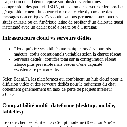
La gestion de la latence repose sur plusieurs techniques :
compression des paquets JSON, utilisation de serveurs edge proches
géographiquement du joueur et mise en cache dynamique des
messages non critiques. Ces optimisations permettent aux joueurs
situés en Asie ou en Amérique latine de profiter d’un dialogue quasi
instantané avec un dealer basé à Malte ou à Gibraltar.
Infrastructure cloud vs serveurs dédiés
Cloud public : scalabilité automatique lors des tournois
majeurs, coûts opérationnels variables selon la charge réseau.
Serveurs dédiés : contrôle total sur la configuration réseau,
latence plus prévisible mais besoin d’une capacité
excédentaire permanente.
Selon Edeni.Fr, les plateformes qui combinent un hub cloud pour la
diffusion vidéo et des serveurs dédiés pour le traitement du chat
obtiennent généralement un taux de perte de paquets inférieur
à 0,5 %.
Compatibilité multi‑plateforme (desktop, mobile,
tablettes)
Le code client est écrit en JavaScript moderne (React ou Vue) et