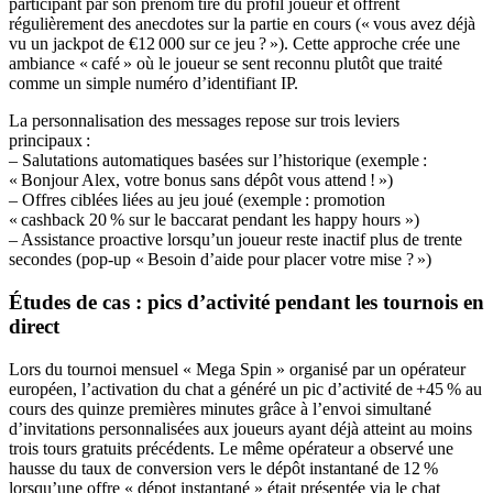
participant par son prénom tiré du profil joueur et offrent
régulièrement des anecdotes sur la partie en cours (« vous avez déjà
vu un jackpot de €12 000 sur ce jeu ? »). Cette approche crée une
ambiance « café » où le joueur se sent reconnu plutôt que traité
comme un simple numéro d’identifiant IP.
La personnalisation des messages repose sur trois leviers
principaux :
– Salutations automatiques basées sur l’historique (exemple :
« Bonjour Alex, votre bonus sans dépôt vous attend ! »)
– Offres ciblées liées au jeu joué (exemple : promotion
« cashback 20 % sur le baccarat pendant les happy hours »)
– Assistance proactive lorsqu’un joueur reste inactif plus de trente
secondes (pop‑up « Besoin d’aide pour placer votre mise ? »)
Études de cas : pics d’activité pendant les tournois en
direct
Lors du tournoi mensuel « Mega Spin » organisé par un opérateur
européen, l’activation du chat a généré un pic d’activité de +45 % au
cours des quinze premières minutes grâce à l’envoi simultané
d’invitations personnalisées aux joueurs ayant déjà atteint au moins
trois tours gratuits précédents. Le même opérateur a observé une
hausse du taux de conversion vers le dépôt instantané de 12 %
lorsqu’une offre « dépot instantané » était présentée via le chat