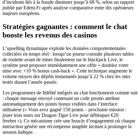
d’incidents liés à la fraude diminuer jusqu’à 68 %, selon un rapport
publié par Edeni.Fr après analyse comparative entre dix opérateurs
majeurs européens.
Stratégies gagnantes : comment le chat
booste les revenus des casinos
L’upselling dynamique exploite les données comportementales
collectées en temps réel : lorsqu’un joueur consulte plusieurs tables
de roulette avant de miser finalement sur le blackjack Live, le
système peut proposer immédiatement une offre « doublez votre
mise avec +10 % bonus cash‑back ». Cette technique augmente le
volume moyen des dépôts instantanés jusqu’à 22 % chez les sites
testés durant l’année passée.
Les programmes de fidélité intégrés au chat fonctionnent comme suit
: chaque message envoyé contenant un code promo attribue
automatiquement des points bonus visibles dans l’interface
utilisateur (« Vous avez gagné 150 points – prochaine mission :
jouer trois tours sur Dragon Tiger Live pour débloquer €20
freebet »). Ce mécanisme crée une boucle d’engagement où chaque
interaction génère une récompense tangible incitant à prolonger la
session ludique.