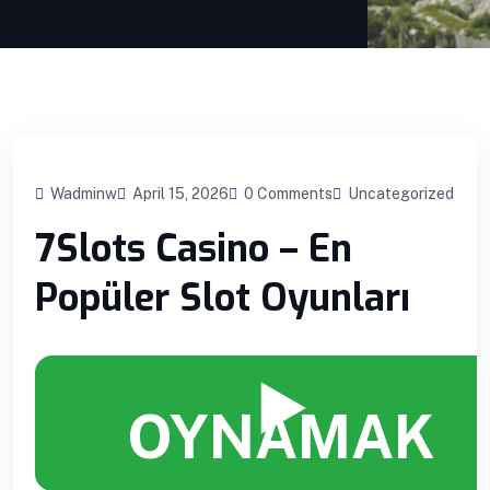
anel
anel
anel
anel
Wadminw
April 15, 2026
0 Comments
Uncategorized
anel
7Slots Casino – En
anel
Popüler Slot Oyunları
anel
anel
▶️
OYNAMAK
anel
anel