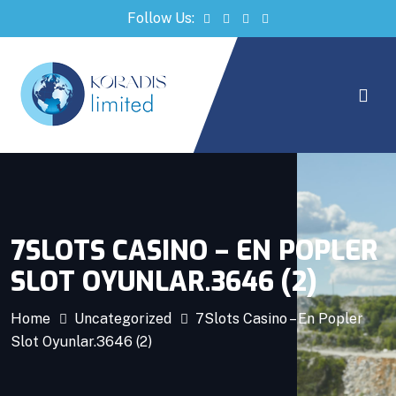
Follow Us:
anel
anel
ketleri
7SLOTS CASINO – EN POPLER
SLOT OYUNLAR.3646 (2)
Home
Uncategorized
7Slots Casino – En Popler
anel
Slot Oyunlar.3646 (2)
anel