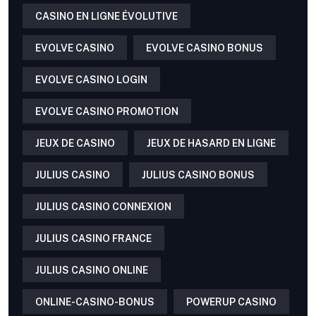
CASINO EN LIGNE ÉVOLUTIVE
EVOLVE CASINO
EVOLVE CASINO BONUS
anel
EVOLVE CASINO LOGIN
EVOLVE CASINO PROMOTION
ort
JEUX DE CASINO
JEUX DE HASARD EN LIGNE
JULIUS CASINO
JULIUS CASINO BONUS
JULIUS CASINO CONNEXION
JULIUS CASINO FRANCE
JULIUS CASINO ONLINE
ONLINE-CASINO-BONUS
POWERUP CASINO