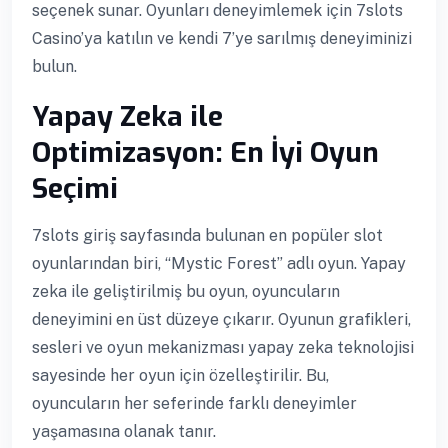
seçenek sunar. Oyunları deneyimlemek için 7slots
anel
Casino’ya katılın ve kendi 7’ye sarılmış deneyiminizi
bulun.
anel
Yapay Zeka ile
anel
Optimizasyon: En İyi Oyun
anel
Seçimi
tın al
7slots giriş sayfasında bulunan en popüler slot
anel
oyunlarından biri, “Mystic Forest” adlı oyun. Yapay
zeka ile geliştirilmiş bu oyun, oyuncuların
anel
deneyimini en üst düzeye çıkarır. Oyunun grafikleri,
sesleri ve oyun mekanizması yapay zeka teknolojisi
anel
sayesinde her oyun için özelleştirilir. Bu,
anel
oyuncuların her seferinde farklı deneyimler
yaşamasına olanak tanır.
anel