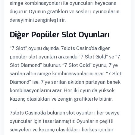
simge kombinasyonları ile oyuncuları heyecana
anel
düşürür. Oyunun grafikleri ve sesleri, oyuncuların
anel
deneyimini zenginleştirir.
Diğer Popüler Slot Oyunları
anel
“7 Slot” oyunu dışında, 7slots Casino’da diğer
popüler slot oyunları arasında “7 Slot Gold” ve “7
anel
Slot Diamond” bulunur. “7 Slot Gold” oyunu, 7’ye
sarılan altın simge kombinasyonlarını arar. “7 Slot
anel
Diamond” ise, 7’ye sarılan akıldan parlayan benek
anel
kombinasyonlarını arar. Her iki oyun da yüksek
kazanç olasılıkları ve zengin grafiklerle bilinir.
anel
7slots Casino’da bulunan slot oyunları, her seviye
anel
oyuncular için tasarlanmıştır. Oyunların çeşitli
seviyeleri ve kazanç olasılıkları, herkes için bir
anel