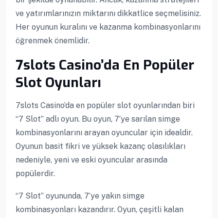
anel
ve yatırımlarınızın miktarını dikkatlice seçmelisiniz.
anel
Her oyunun kuralını ve kazanma kombinasyonlarını
öğrenmek önemlidir.
anel
7slots Casino’da En Popüler
anel
Slot Oyunları
anel
7slots Casino’da en popüler slot oyunlarından biri
anel
“7 Slot” adlı oyun. Bu oyun, 7’ye sarılan simge
kombinasyonlarını arayan oyuncular için idealdir.
anel
Oyunun basit fikri ve yüksek kazanç olasılıkları
anel
nedeniyle, yeni ve eski oyuncular arasında
popülerdir.
anel
“7 Slot” oyununda, 7’ye yakın simge
anel
kombinasyonları kazandırır. Oyun, çeşitli kalan