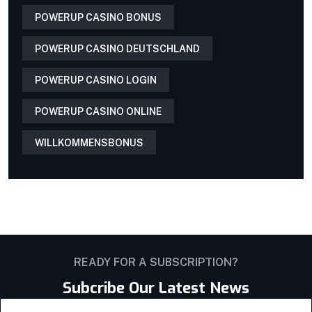
POWERUP CASINO BONUS
POWERUP CASINO DEUTSCHLAND
POWERUP CASINO LOGIN
POWERUP CASINO ONLINE
WILLKOMMENSBONUS
READY FOR A SUBSCRIPTION?
Subcribe Our Latest News