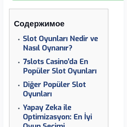
anel
Содержимое
tın al
Slot Oyunları Nedir ve
tın al
Nasıl Oynanır?
anel
7slots Casino’da En
anel
Popüler Slot Oyunları
anel
Diğer Popüler Slot
anel
Oyunları
anel
Yapay Zeka ile
Optimizasyon: En İyi
anel
Oyun Seçimi