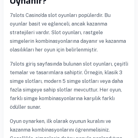
Oynanır?
anel
7slots Casino’da slot oyunları popülerdir. Bu
anel
oyunlar basit ve eğlenceli, ancak kazanma
stratejileri vardır. Slot oyunları, rastgele
simgelerin kombinasyonlarına dayanır ve kazanma
olasılıkları her oyun için belirlenmiştir.
7slots giriş sayfasında bulunan slot oyunları, çeşitli
anel
temalar ve tasarımlara sahiptir. Örneğin, klasik 3
anel
simge slotları, modern 5 simge slotları veya daha
fazla simgeye sahip slotlar mevcuttur. Her oyun,
anel
farklı simge kombinasyonlarına karşılık farklı
ödüller sunar.
Oyun oynarken, ilk olarak oyunun kuralını ve
kazanma kombinasyonlarını öğrenmelisiniz.