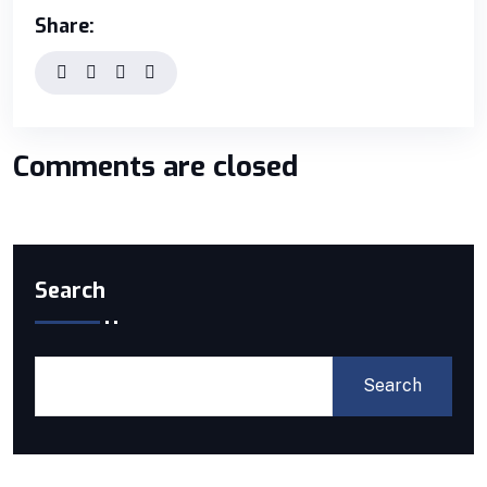
anel
Share:
anel
riş
Comments are closed
cort
le
Search
be mp3 downloader
Search