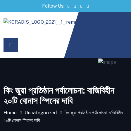
Follow Us:
কিং জুয়া প্রতিষ্ঠান পর্যালোচনা: বাজিবিহীন
২০টি বোনাস স্পিনের দাবি
Home
Uncategorized
কিং জুয়া প্রতিষ্ঠান পর্যালোচনা: বাজিবিহীন
২০টি বোনাস স্পিনের দাবি