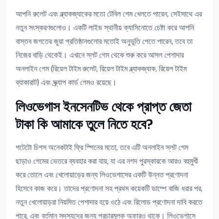
আপনি রুলেট এবং ব্ল্যাকজ্যাকের মতো টেবিল গেম খেলতে পারেন, সেইসাথে এর
নতুন সংস্করণগুলোও। একটি লাইভ স্থানীয় ক্যাসিনোতে চেষ্টা করে আপনি
বাস্তব জগতের জুয়া প্রতিষ্ঠানগুলোর মতোই অনুভূতি পেতে পারেন, তবে তা
নিজের বাড়ি থেকেই। এখানে স্লট গেম থেকে শুরু করে আসল পেশাদার
অনলাইন গেম (রিয়েল টাইম রুলেট, রিয়েল টাইম ব্ল্যাকজ্যাক, রিয়েল টাইম
ব্যাকারাট) এবং স্ক্র্যাপ কার্ড গেমও রয়েছে।
লিওভেগাস ইনসেনটিভ থেকে প্রাপ্ত জেতা
টাকা কি আমাকে তুলে নিতে হবে?
পটেটো চিপস অনেকটাই ফ্রি স্পিনের মতো, তবে এটি অনলাইন স্লট গেম
ছাড়াও গেমের ভেতরে ব্যবহার করা যায়, যা এর নগদ পুরস্কারকে আরও বহুমুখী
করে তোলে এবং খেলোয়াড়ের জন্য লিওভেগাসের একটি উন্নত প্রণোদনা
হিসেবে কাজ করে। তাদের প্রণোদনা সহ প্রথম কয়েকটি ডাম্পে বাজি ধরার পর,
নতুন খেলোয়াড়রা নিয়মিত পেশাদার হয়ে ওঠে এবং রিলোড প্রণোদনা দাবি করতে
পারে, এবং বর্তমান সদস্যদের জন্য প্রচারমূলক অফারও থাকে। লিওভেগাসে