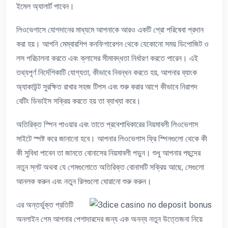
ইমেল অ্যালার্ট পাবেন।
লিওভেগাসে যোগদানের মাধ্যমে আপনাকে আরও একটি প্রো পরিষেবা প্রদান
করা হয়। আপনি মেম্বারশিপ কনফিগারেশন থেকে যেকোনো সময় ডিপোজিট ও
লস পরিচালনা করতে এবং ক্লাসের সীমাবদ্ধতা নির্ধারণ করতে পারেন। এই
তথ্যপূর্ণ নির্দেশিকাটি যোগ্যতা, কীভাবে নিবন্ধন করতে হয়, আপনার ব্যাংক
অ্যাকাউন্ট সুরক্ষিত রাখার সহজ টিপস এবং শুরু করার আগে কীভাবে নিরাপদ
বেটিং ডিভাইস সক্রিয় করতে হয় তা ব্যাখ্যা করে।
অতিরিক্ত স্পিন পাওয়ার এবং তাতে প্রবেশাধিকারের নিয়মাবলী লিওভেগাস
সাইটে স্পষ্ট করে জানানো হবে। আপনার লিওভেগাস ফ্রি স্পিনগুলো থেকে কী
কী সুবিধা পাবেন তা জানতে বোনাসের নিয়মাবলী পড়ুন। শুধু আপনার পছন্দের
নতুন স্লট অথবা যে গেমগুলোতে অতিরিক্ত বোনাসটি সক্রিয় আছে, সেগুলো
আনলক করুন এবং নতুন রিলগুলো ঘোরানো শুরু করুন।
এর অন্তর্ভুক্ত প্রতিটি
অনলাইন গেম আপনার পেশাদারদের জন্য এক অনন্য নতুন উত্তেজনা নিয়ে