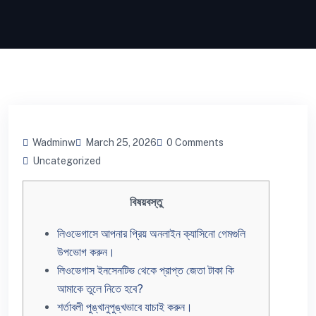
Wadminw
March 25, 2026
0 Comments
Uncategorized
বিষয়বস্তু
লিওভেগাসে আপনার প্রিয় অনলাইন ক্যাসিনো গেমগুলি
উপভোগ করুন।
লিওভেগাস ইনসেনটিভ থেকে প্রাপ্ত জেতা টাকা কি
আমাকে তুলে নিতে হবে?
শর্তাবলী পুঙ্খানুপুঙ্খভাবে যাচাই করুন।