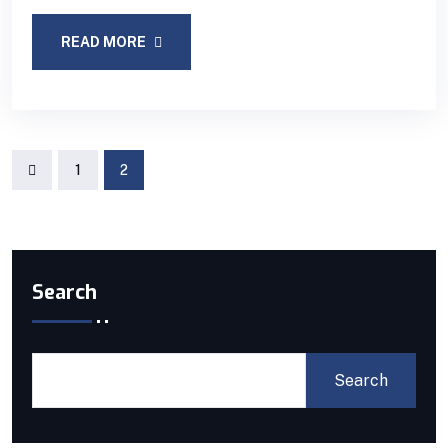
 Panel
READ MORE
 Panel
 Panel
1
2
 Panel
 Panel
 Panel
Search
 Panel
 Panel
Search
 panel