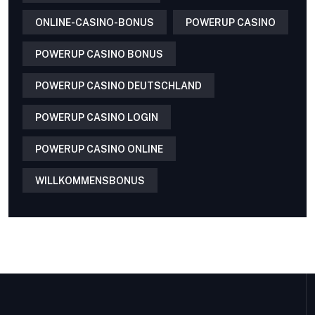
ONLINE-CASINO-BONUS
POWERUP CASINO
POWERUP CASINO BONUS
POWERUP CASINO DEUTSCHLAND
shabet
POWERUP CASINO LOGIN
vant
POWERUP CASINO ONLINE
WILLKOMMENSBONUS
et