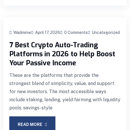
k
ku
Wadminw
April 17, 2026
0 Comments
Uncategorized
 Panel
7 Best Crypto Auto-Trading
 Panel
Platforms in 2026 to Help Boost
Your Passive Income
 panel
ku
These are the platforms that provide the
strongest blend of simplicity, value, and support
k
for new investors. The most accessible ways
include staking, lending, yield farming with liquidity
 panel
pools, savings-style
 panel
READ MORE
 panel