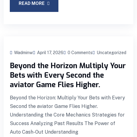
k
READ MORE
 satın al
 panel
 panel
Wadminw
April 17, 2026
0 Comments
Uncategorized
 panel
Beyond the Horizon Multiply Your
 panel
Bets with Every Second the
aviator Game Flies Higher.
 panel
Beyond the Horizon: Multiply Your Bets with Every
 panel
Second the aviator Game Flies Higher.
 panel
Understanding the Core Mechanics Strategies for
Success Analyzing Past Results The Power of
 panel
Auto Cash-Out Understanding