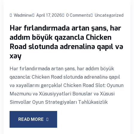
 panel
Wadminw
April 17, 2026
0 Comments
Uncategorized
 panel
Hər fırlandırmada artan şans, hər
 panel
addım böyük qazancla Chicken
Road slotunda adrenalinə qapıl və
 panel
xəy
 panel
Hər fırlandırmada artan şans, hər addım böyük
i
qazancla: Chicken Road slotunda adrenalinə qapıl
və xəyallarını gerçəklə! Chicken Road Slot: Oyunun
k
Məzmunu və Xüsusiyyətləri Bonuslar və Xüsusi
 Panel
Simvollar Oyun Strategiyaları Təhlükəsizlik
k
READ MORE
 Panel