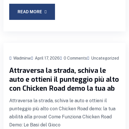
 panel
READ MORE
 panel
 panel
 panel
 panel
Wadminw
April 17, 2026
0 Comments
Uncategorized
Attraversa la strada, schiva le
 panel
auto e ottieni il punteggio più alto
k
con Chicken Road demo la tua ab
 panel
Attraversa la strada, schiva le auto e ottieni il
punteggio più alto con Chicken Road demo: la tua
 panel
abilità alla prova! Come Funziona Chicken Road
 panel
Demo: Le Basi del Gioco