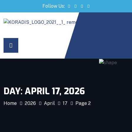
ks
Follow Us:
 panel
 panel
 paketleri
k
k
k
DAY:
APRIL 17, 2026
k
Home
2026
April
17
Page 2
k
 panel