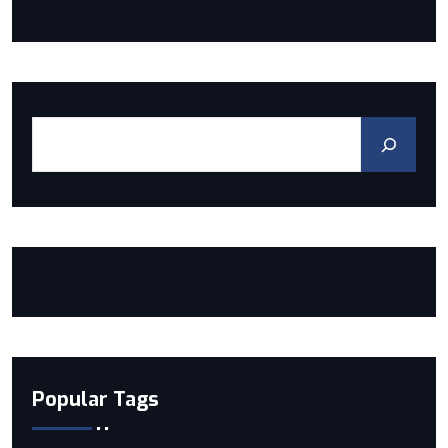
bonusu
utube mp3 downloader
ino
 Forum
cort
Popular Tags
giriş