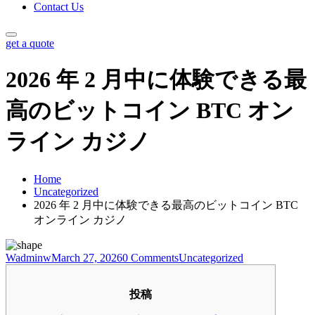
Contact Us
get a quote
2026 年 2 月中に体験できる最
高のビットコイン BTC オン
ライン カジノ
Home
Uncategorized
2026 年 2 月中に体験できる最高のビットコイン BTC
オンライン カジノ
Wadminw
March 27, 2026
0 Comments
Uncategorized
投稿