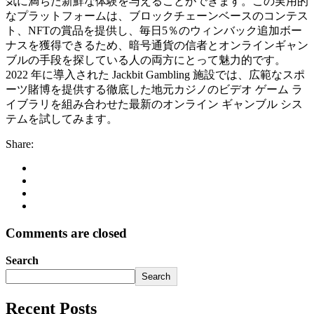
気に満ちた新鮮な体験を与えることができます。この実用的
なプラットフォームは、ブロックチェーンベースのコンテス
ト、NFTの賞品を提供し、毎日5％のウィンバック追加ボー
ナスを獲得できるため、暗号通貨の信者とオンラインギャン
ブルの手段を探している人の両方にとって魅力的です。
2022 年に導入された Jackbit Gambling 施設では、広範なスポ
ーツ賭博を提供する徹底した地元カジノのビデオ ゲーム ラ
イブラリを組み合わせた最新のオンライン ギャンブル シス
テムを試してみます。
Share:
Comments are closed
Search
Search
Recent Posts