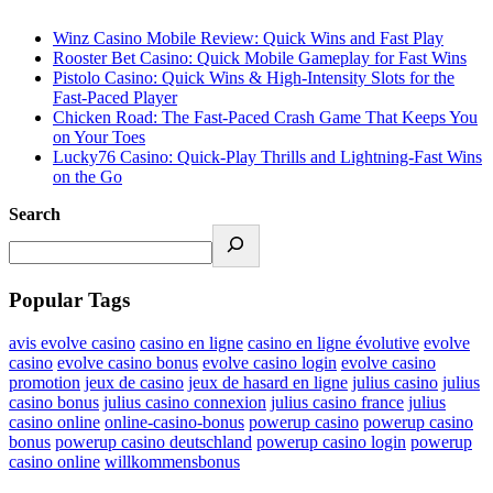
Winz Casino Mobile Review: Quick Wins and Fast Play
Rooster Bet Casino: Quick Mobile Gameplay for Fast Wins
Pistolo Casino: Quick Wins & High‑Intensity Slots for the
Fast‑Paced Player
Chicken Road: The Fast‑Paced Crash Game That Keeps You
on Your Toes
Lucky76 Casino: Quick‑Play Thrills and Lightning‑Fast Wins
on the Go
Search
Popular Tags
avis evolve casino
casino en ligne
casino en ligne évolutive
evolve
casino
evolve casino bonus
evolve casino login
evolve casino
promotion
jeux de casino
jeux de hasard en ligne
julius casino
julius
casino bonus
julius casino connexion
julius casino france
julius
casino online
online-casino-bonus
powerup casino
powerup casino
bonus
powerup casino deutschland
powerup casino login
powerup
casino online
willkommensbonus