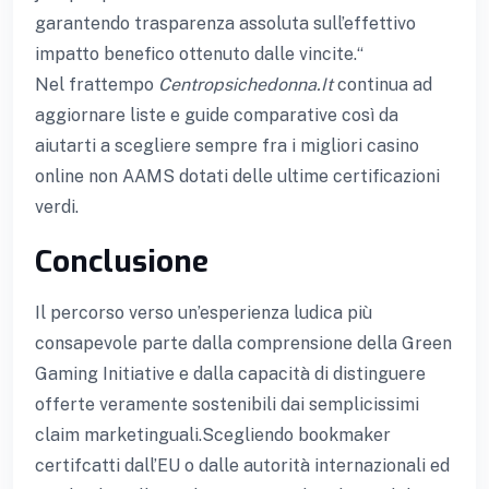
garantendo trasparenza assoluta sull’effettivo
impatto benefico ottenuto dalle vincite.“
Nel frattempo
Centropsichedonna.It
continua ad
aggiornare liste e guide comparative così da
aiutarti a scegliere sempre fra i migliori casino
online non AAMS dotati delle ultime certificazioni
verdi.
Conclusione
Il percorso verso un’esperienza ludica più
consapevole parte dalla comprensione della Green
Gaming Initiative e dalla capacità di distinguere
offerte veramente sostenibili dai semplicissimi
claim marketinguali.Scegliendo bookmaker
certifcatti dall’EU o dalle autorità internazionali ed