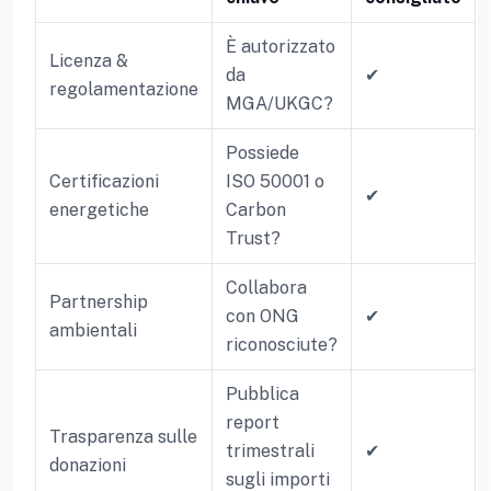
È autorizzato
Licenza &
da
✔︎
regolamentazione
MGA/UKGC?
Possiede
Certificazioni
ISO 50001 o
✔︎
energetiche
Carbon
Trust?
Collabora
Partnership
con ONG
✔︎
ambientali
riconosciute?
Pubblica
report
Trasparenza sulle
trimestrali
✔︎
donazioni
sugli importi