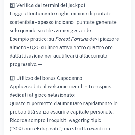
2️⃣ Verifica dei termini del jackpot
Leggi attentamente soglie minime di puntata
sostenibile – spesso indicano “puntate generate
solo quando si utilizza energia verde”.
Esempio pratico: su
Forest Fortune
devi piazzare
almeno €0,20 su linee attive entro quattro ore
dall’attivazione per qualificarti all’accumulo
progressivo.—
3️⃣ Utilizzo dei bonus Capodanno
Applica subito il welcome match + free spins
dedicati al gioco selezionato;
Questo ti permette d’aumentare rapidamente le
probabilità senza esaurire capitale personale.
Ricorda sempre i requisiti wagering tipici
(“30×bonus + deposito”) ma sfrutta eventuali