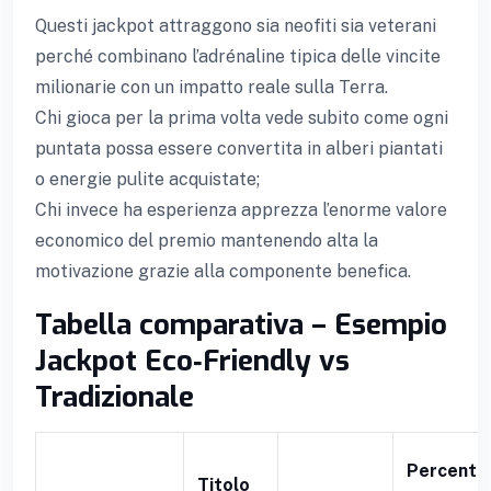
Questi jackpot attraggono sia neofiti sia veterani
perché combinano l’adrénaline tipica delle vincite
milionarie con un impatto reale sulla Terra.
Chi gioca per la prima volta vede subito come ogni
puntata possa essere convertita in alberi piantati
o energie pulite acquistate;
Chi invece ha esperienza apprezza l’enorme valore
economico del premio mantenendo alta la
motivazione grazie alla componente benefica.​
Tabella comparativa – Esempio
Jackpot Eco‑Friendly vs
Tradizionale
Percentu
Titolo