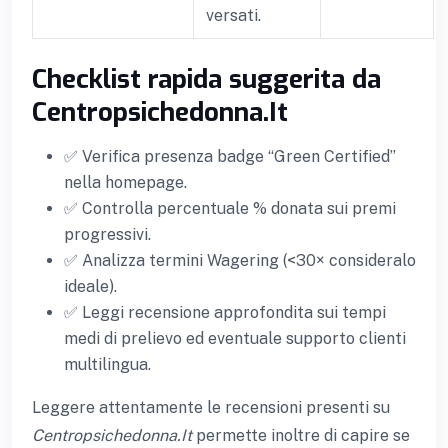
versati.
Checklist rapida suggerita da
Centropsichedonna.It
✅ Verifica presenza badge “Green Certified”
nella homepage.
✅ Controlla percentuale % donata sui premi
progressivi.
✅ Analizza termini Wagering (<30× consideralo
ideale).
✅ Leggi recensione approfondita sui tempi
medi di prelievo ed eventuale supporto clienti
multilingua.
Leggere attentamente le recensioni presenti su
Centropsichedonna.It
permette inoltre di capire se