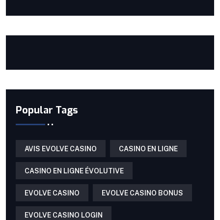
Popular Tags
AVIS EVOLVE CASINO
CASINO EN LIGNE
CASINO EN LIGNE ÉVOLUTIVE
EVOLVE CASINO
EVOLVE CASINO BONUS
EVOLVE CASINO LOGIN