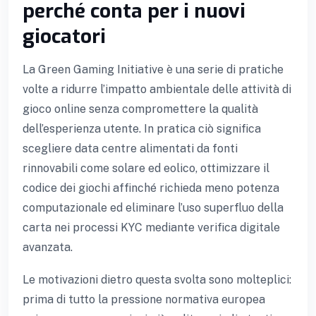
perché conta per i nuovi
giocatori
La Green Gaming Initiative è una serie di pratiche
volte a ridurre l’impatto ambientale delle attività di
gioco online senza compromettere la qualità
dell’esperienza utente. In pratica ciò significa
scegliere data centre alimentati da fonti
rinnovabili come solare ed eolico, ottimizzare il
codice dei giochi affinché richieda meno potenza
computazionale ed eliminare l’uso superfluo della
carta nei processi KYC mediante verifica digitale
avanzata.​
Le motivazioni dietro questa svolta sono molteplici:
prima di tutto la pressione normativa europea