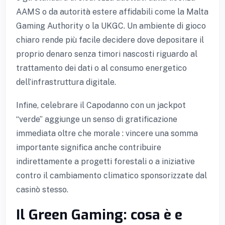
AAMS o da autorità estere affidabili come la Malta
Gaming Authority o la UKGC. Un ambiente di gioco
chiaro rende più facile decidere dove depositare il
proprio denaro senza timori nascosti riguardo al
trattamento dei dati o al consumo energetico
dell’infrastruttura digitale.
Infine, celebrare il Capodanno con un jackpot
“verde” aggiunge un senso di gratificazione
immediata oltre che morale : vincere una somma
importante significa anche contribuire
indirettamente a progetti forestali o a iniziative
contro il cambiamento climatico sponsorizzate dal
casinò stesso.
Il Green Gaming: cosa è e