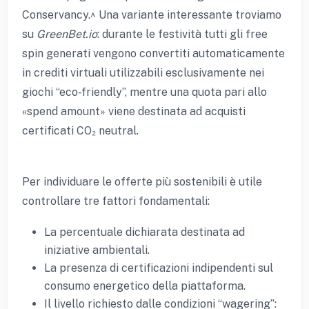
Conservancy.^ Una variante interessante troviamo
su
GreenBet.io
: durante le festività tutti gli free
spin generati vengono convertiti automaticamente
in crediti virtuali utilizzabili esclusivamente nei
giochi “eco‑friendly”, mentre una quota pari allo
«spend amount» viene destinata ad acquisti
certificati CO₂ neutral.
Per individuare le offerte più sostenibili è utile
controllare tre fattori fondamentali:
La percentuale dichiarata destinata ad
iniziative ambientali.
La presenza di certificazioni indipendenti sul
consumo energetico della piattaforma.
Il livello richiesto dalle condizioni “wagering”: